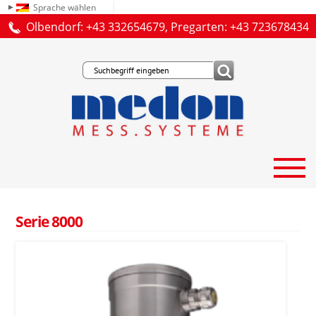
Sprache wählen
Olbendorf: +43 332654679, Pregarten: +43 723678434
Serie 8000