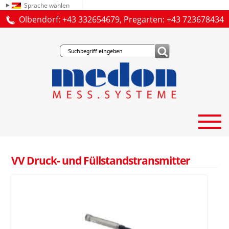
Sprache wählen
Olbendorf: +43 332654679, Pregarten: +43 723678434
VV Druck- und Füllstandstransmitter