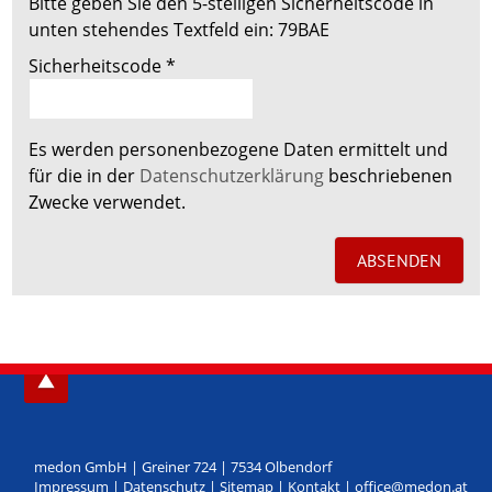
Bitte geben Sie den 5-stelligen Sicherheitscode in
unten stehendes Textfeld ein:
79BAE
Sicherheitscode
*
Es werden personenbezogene Daten ermittelt und
für die in der
Datenschutzerklärung
beschriebenen
Zwecke verwendet.
medon GmbH
|
Greiner 724
|
7534
Olbendorf
Impressum
|
Datenschutz
|
Sitemap
|
Kontakt
|
office@medon.at