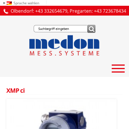
Sprache wählen
Olbendorf: +43 332654679, Pregarten: +43 723678434
XMP ci