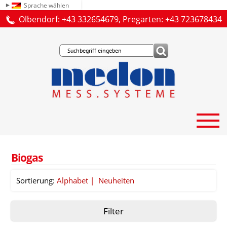
Sprache wählen
Olbendorf: +43 332654679, Pregarten: +43 723678434
Biogas
Sortierung:
Alphabet
Neuheiten
Filter