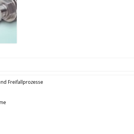
d Freifallprozesse
hme