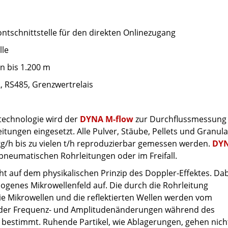
schnittstelle für den direkten Onlinezugang
lle
 bis 1.200 m
RS485, Grenzwertrelais
technologie wird der
DYNA M-flow
zur Durchflussmessung
tungen eingesetzt. Alle Pulver, Stäube, Pellets und Granul
g/h bis zu vielen t/h reproduzierbar gemessen werden.
DY
 pneumatischen Rohrleitungen oder im Freifall.
t auf dem physikalischen Prinzip des Doppler-Effektes. Da
ogenes Mikrowellenfeld auf. Die durch die Rohrleitung
die Mikrowellen und die reflektierten Wellen werden vom
 der Frequenz- und Amplitudenänderungen während des
estimmt. Ruhende Partikel, wie Ablagerungen, gehen nicht