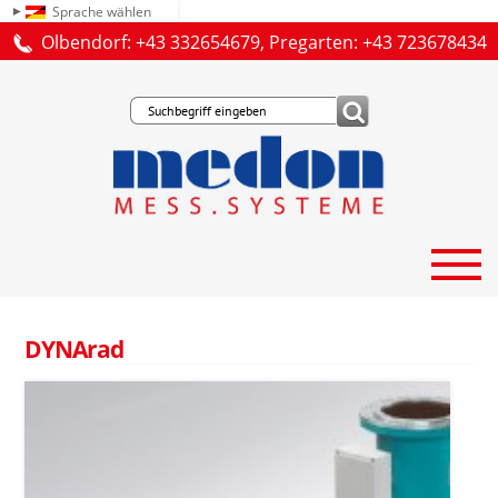
Sprache wählen
Olbendorf: +43 332654679, Pregarten: +43 723678434
DYNArad