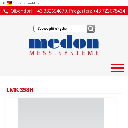
Sprache wählen
Olbendorf: +43 332654679, Pregarten: +43 723678434
LMK 358H