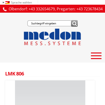
Sprache wählen
Olbendorf: +43 332654679, Pregarten: +43 723678434
LMK 806