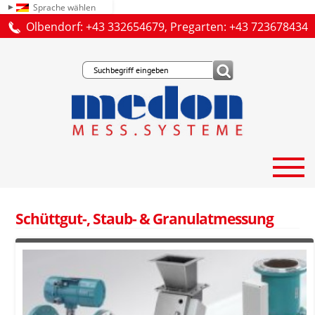
Sprache wählen
Olbendorf: +43 332654679, Pregarten: +43 723678434
Schüttgut-, Staub- & Granulatmessung