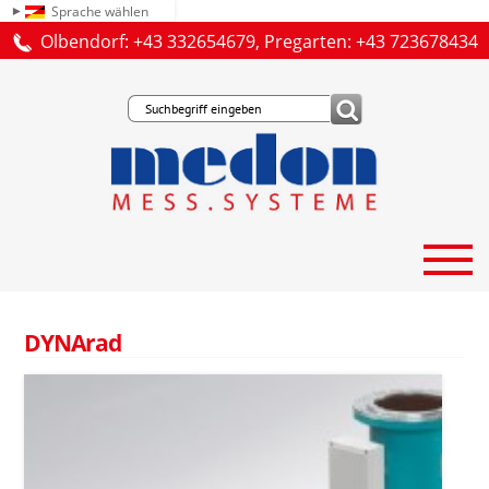
Sprache wählen
Olbendorf: +43 332654679, Pregarten: +43 723678434
DYNArad