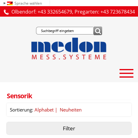
Sprache wählen
Olbendorf: +43 332654679, Pregarten: +43 723678434
Sensorik
Sortierung:
Alphabet
Neuheiten
Filter