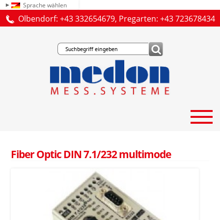
Sprache wählen
Olbendorf: +43 332654679, Pregarten: +43 723678434
Fiber Optic DIN 7.1/232 multimode