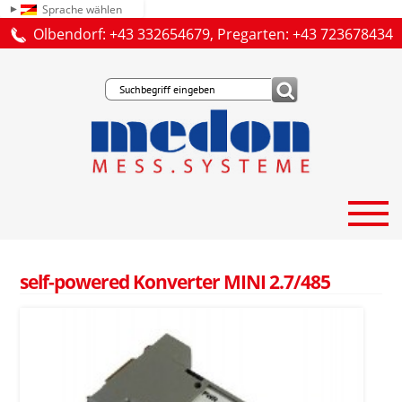
Sprache wählen
Olbendorf: +43 332654679, Pregarten: +43 723678434
self-powered Konverter MINI 2.7/485