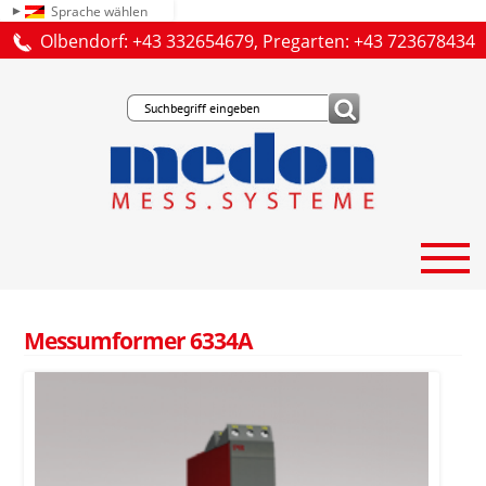
Sprache wählen
Olbendorf: +43 332654679, Pregarten: +43 723678434
Messumformer 6334A