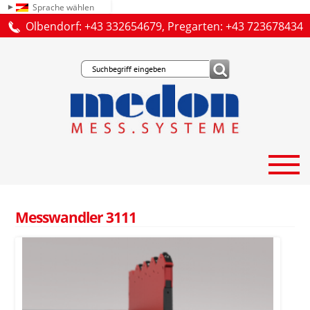
Sprache wählen
Olbendorf: +43 332654679, Pregarten: +43 723678434
Messwandler 3111