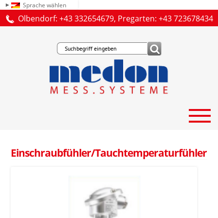
Sprache wählen
Olbendorf: +43 332654679, Pregarten: +43 723678434
Einschraubfühler/Tauchtemperatur­fühler