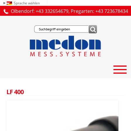
Sprache wählen
Olbendorf: +43 332654679, Pregarten: +43 723678434
LF 400